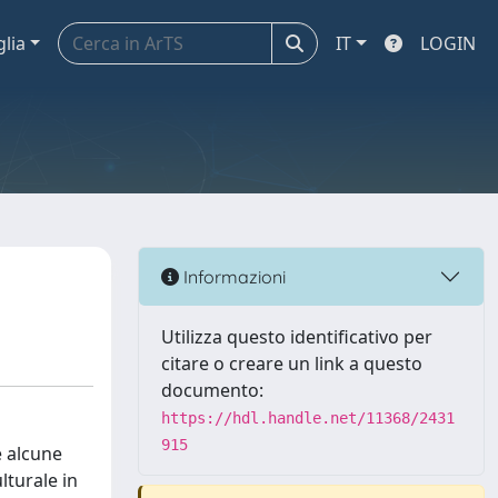
glia
IT
LOGIN
Informazioni
Utilizza questo identificativo per
citare o creare un link a questo
documento:
https://hdl.handle.net/11368/2431
915
e alcune
lturale in