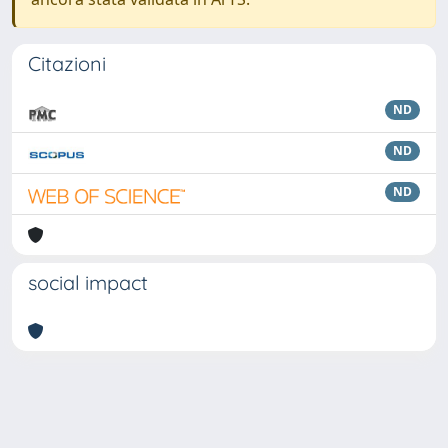
Citazioni
ND
ND
ND
social impact