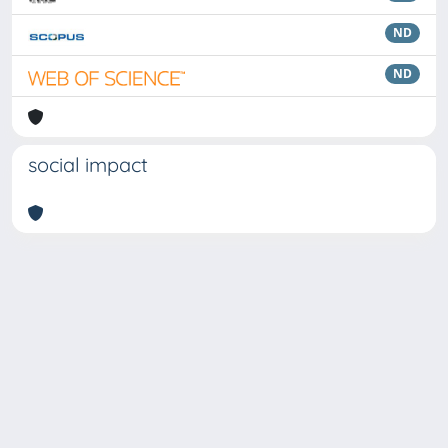
ND
ND
social impact