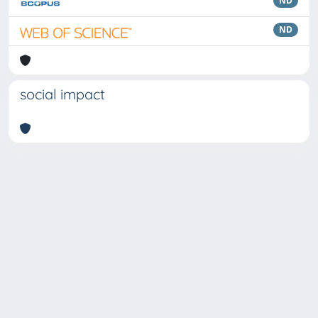
ND
ND
social impact