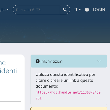
glia
IT
LOGIN
ne
Informazioni
identi
Utilizza questo identificativo per
citare o creare un link a questo
documento:
https://hdl.handle.net/11368/2460
731