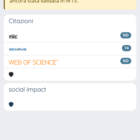
ancora stata validata in ArTS.
Citazioni
ND
74
ND
social impact