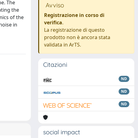
ne. The
Avviso
ating the
Registrazione in corso di
mics of the
verifica
.
noise in
La registrazione di questo
prodotto non è ancora stata
validata in ArTS.
Citazioni
ND
ND
ND
social impact