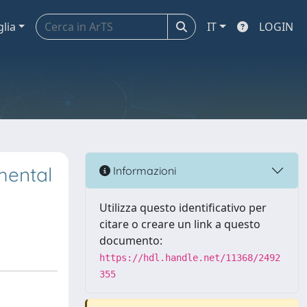
glia
IT
LOGIN
mental
Informazioni
Utilizza questo identificativo per
citare o creare un link a questo
documento:
https://hdl.handle.net/11368/2492
355