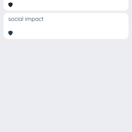
social impact
Copyright © 2026
Università degli Studi Trieste |
Dove
siamo
|
Privacy
Piazzale Europa,1 34127 Trieste, Italia -