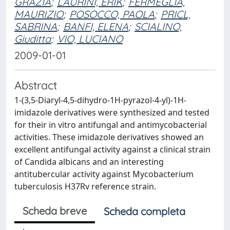
GRAZIA
;
LAURINI, ERIK
;
FERMEGLIA,
MAURIZIO
;
POSOCCO, PAOLA
;
PRICL,
SABRINA
;
BANFI, ELENA
;
SCIALINO,
Giuditta
;
VIO, LUCIANO
2009-01-01
Abstract
1-(3,5-Diaryl-4,5-dihydro-1H-pyrazol-4-yl)-1H-
imidazole derivatives were synthesized and tested
for their in vitro antifungal and antimycobacterial
activities. These imidazole derivatives showed an
excellent antifungal activity against a clinical strain
of Candida albicans and an interesting
antitubercular activity against Mycobacterium
tuberculosis H37Rv reference strain.
Scheda breve
Scheda completa