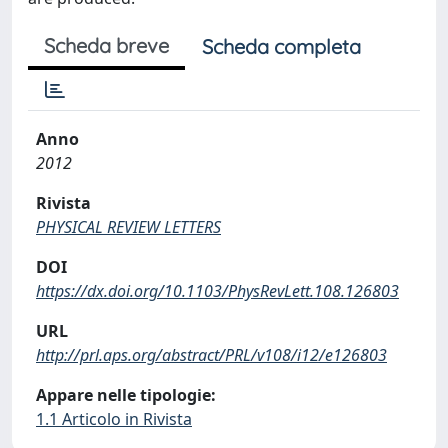
Scheda breve
Scheda completa
Anno
2012
Rivista
PHYSICAL REVIEW LETTERS
DOI
https://dx.doi.org/10.1103/PhysRevLett.108.126803
URL
http://prl.aps.org/abstract/PRL/v108/i12/e126803
Appare nelle tipologie:
1.1 Articolo in Rivista