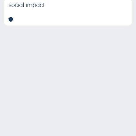
social impact
Copyright © 2026
Università degli Studi Trieste |
Dove
siamo
|
Privacy
Piazzale Europa,1 34127 Trieste, Italia -
Tel. +39 040.558.7111 - P.IVA 00211830328
- C.F. 80013890324 - P.E.C.: