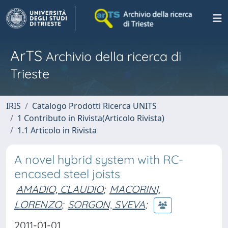
ArTS
Archivio della ricerca di
Trieste
IRIS
Catalogo Prodotti Ricerca UNITS
1 Contributo in Rivista(Articolo Rivista)
1.1 Articolo in Rivista
A novel hybrid system with RC-
encased steel joists
AMADIO, CLAUDIO
;
MACORINI,
LORENZO
;
SORGON, SVEVA
;
2011-01-01