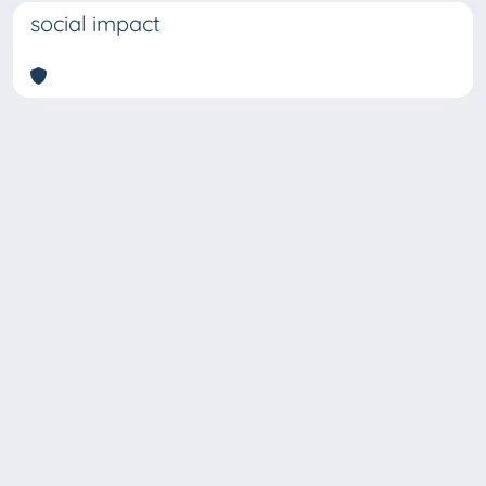
social impact
Copyright © 2026
Università degli Studi Trieste |
Dove
siamo
|
Privacy
Piazzale Europa,1 34127 Trieste, Italia -
Tel. +39 040.558.7111 - P.IVA 00211830328