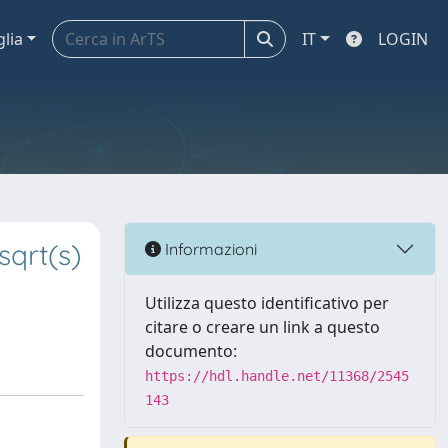
glia
IT
LOGIN
sqrt(s)
Informazioni
Utilizza questo identificativo per
citare o creare un link a questo
documento:
https://hdl.handle.net/11368/2545
143