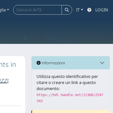
glia
IT
LOGIN
ts in
Informazioni
Utilizza questo identificativo per
ZZI,
citare o creare un link a questo
documento:
https://hdl.handle.net/11368/2547
343