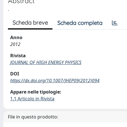
Abstract
.
Scheda breve
Scheda completa
Anno
2012
Rivista
JOURNAL OF HIGH ENERGY PHYSICS
DOI
https://dx.doi.org/10.1007/JHEP09(2012)094
Appare nelle tipologie:
1.1 Articolo in Rivista
File in questo prodotto: