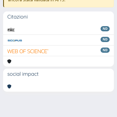
Citazioni
ND
ND
ND
social impact