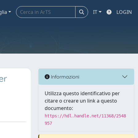
glia
IT
LOGIN
er
Informazioni
Utilizza questo identificativo per
citare o creare un link a questo
documento:
https://hdl.handle.net/11368/2548
957