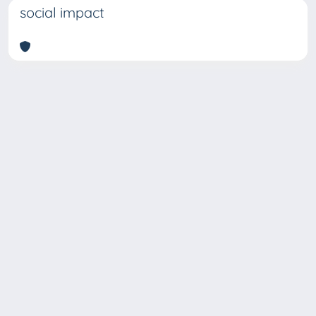
social impact
Copyright © 2026
Università degli Studi Trieste |
Dove
siamo
|
Privacy
Piazzale Europa,1 34127 Trieste, Italia -
Tel. +39 040.558.7111 - P.IVA 00211830328
- C.F. 80013890324 - P.E.C.: