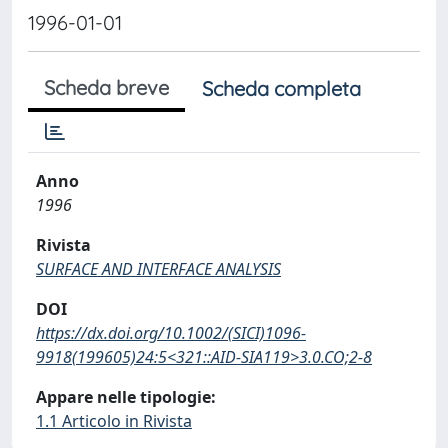
1996-01-01
Scheda breve
Scheda completa
Anno
1996
Rivista
SURFACE AND INTERFACE ANALYSIS
DOI
https://dx.doi.org/10.1002/(SICI)1096-
9918(199605)24:5<321::AID-SIA119>3.0.CO;2-8
Appare nelle tipologie:
1.1 Articolo in Rivista