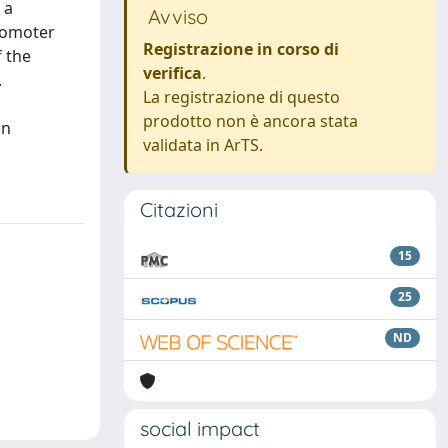
 a
Avviso
promoter
Registrazione in corso di
f the
verifica
.
.
La registrazione di questo
prodotto non è ancora stata
on
validata in ArTS.
Citazioni
15
25
ND
social impact