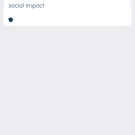
social impact
Copyright © 2026
Università degli Studi Trieste |
Dove
siamo
|
Privacy
Piazzale Europa,1 34127 Trieste, Italia -
Tel. +39 040.558.7111 - P.IVA 00211830328
- C.F. 80013890324 - P.E.C.: