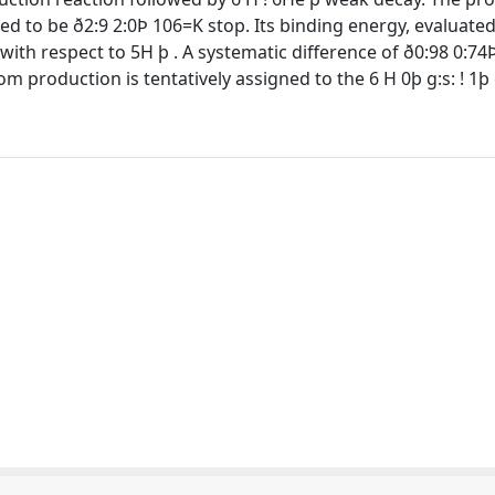
d to be ð2:9 2:0Þ 106=K stop. Its binding energy, evaluated 
with respect to 5H þ . A systematic difference of ð0:98 0:7
production is tentatively assigned to the 6 H 0þ g:s: ! 1þ 