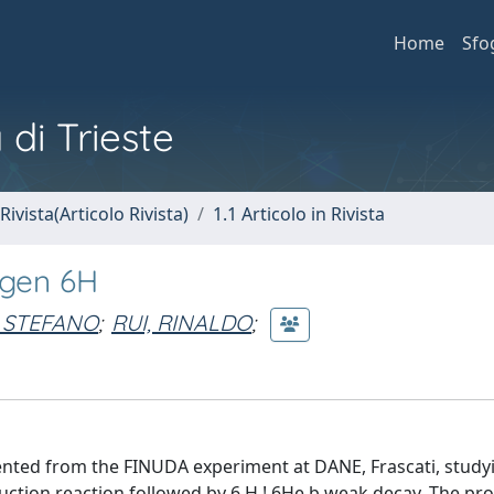
Home
Sfo
 di Trieste
Rivista(Articolo Rivista)
1.1 Articolo in Rivista
ogen 6H
 STEFANO
;
RUI, RINALDO
;
ented from the FINUDA experiment at DANE, Frascati, study
oduction reaction followed by 6 H ! 6He þ weak decay. The pr