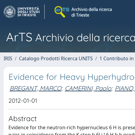
ArTS
Archivio della ricerca
IRIS
Catalogo Prodotti Ricerca UNITS
1 Contributo in 
Evidence for Heavy Hyperhydr
BREGANT, MARCO
;
CAMERINI, Paolo
;
PIANO,
2012-01-01
Abstract
Evidence for the neutron-rich hypernucleus 6 H is pres
pairs in coincidence from the K stop þ 6Li ! 6 H þ þ pr