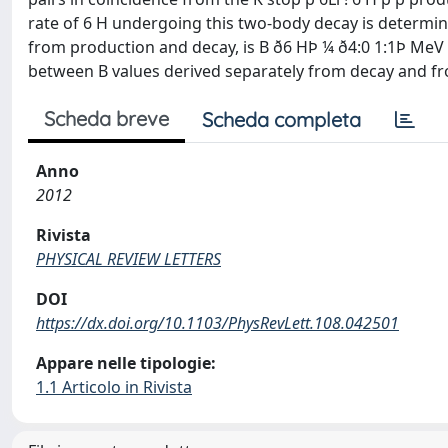
rate of 6 H undergoing this two-body decay is determine
from production and decay, is B ð6 HÞ ¼ ð4:0 1:1Þ MeV 
between B values derived separately from decay and from 
Scheda breve
Scheda completa
Anno
2012
Rivista
PHYSICAL REVIEW LETTERS
DOI
https://dx.doi.org/10.1103/PhysRevLett.108.042501
Appare nelle tipologie:
1.1 Articolo in Rivista