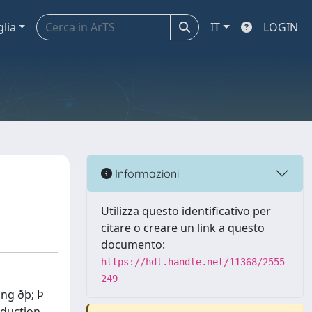
glia
IT
LOGIN
Informazioni
Utilizza questo identificativo per
citare o creare un link a questo
documento:
https://hdl.handle.net/11368/2555
249
ing ðþ; Þ
oduction