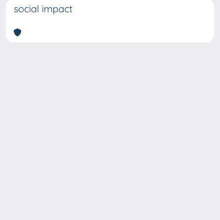
social impact
Copyright © 2026
Università degli Studi Trieste |
Dove
siamo
|
Privacy
Piazzale Europa,1 34127 Trieste, Italia -
Tel. +39 040.558.7111 - P.IVA 00211830328
- C.F. 80013890324 - P.E.C.: