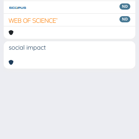
ND
ND
social impact