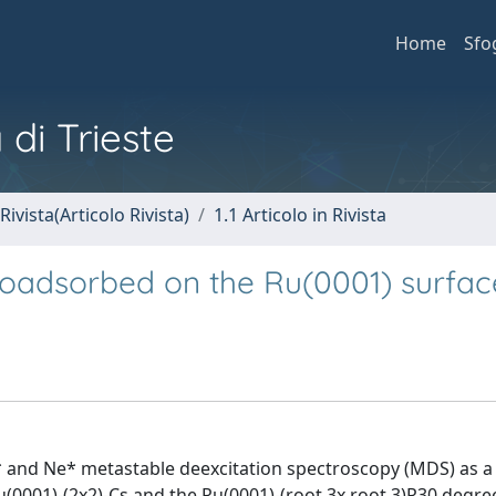
Home
Sfo
 di Trieste
Rivista(Articolo Rivista)
1.1 Articolo in Rivista
coadsorbed on the Ru(0001) surfac
e* and Ne* metastable deexcitation spectroscopy (MDS) as a
u(0001)-(2x2)-Cs and the Ru(0001)-(root 3x root 3)R30 degre