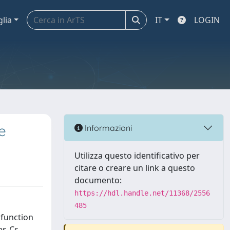
glia
IT
LOGIN
e
Informazioni
Utilizza questo identificativo per
citare o creare un link a questo
documento:
https://hdl.handle.net/11368/2556
485
 function
es-Cs