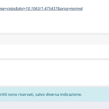
ype=cvips&doi=10.1063/1.475437&prog=normal
ritti sono riservati, salvo diversa indicazione.