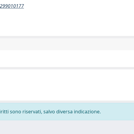
00299010177
ritti sono riservati, salvo diversa indicazione.