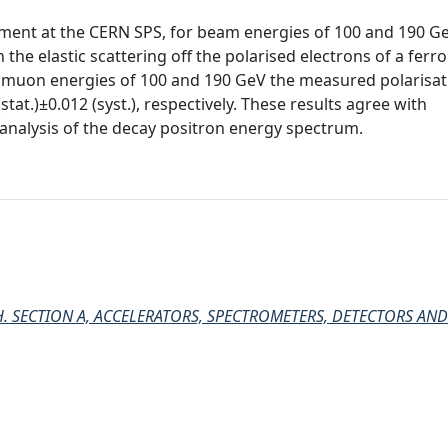
ment at the CERN SPS, for beam energies of 100 and 190 Ge
he elastic scattering off the polarised electrons of a fer
t muon energies of 100 and 190 GeV the measured polarisat
tat.)±0.012 (syst.), respectively. These results agree with
nalysis of the decay positron energy spectrum.
. SECTION A, ACCELERATORS, SPECTROMETERS, DETECTORS AND