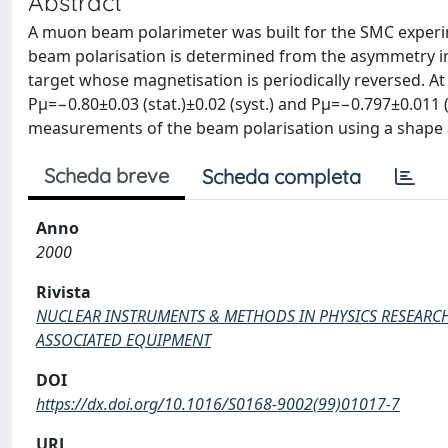
Abstract
A muon beam polarimeter was built for the SMC experi
beam polarisation is determined from the asymmetry in t
target whose magnetisation is periodically reversed. A
Pμ=−0.80±0.03 (stat.)±0.02 (syst.) and Pμ=−0.797±0.011 (s
measurements of the beam polarisation using a shape a
Scheda breve
Scheda completa
Anno
2000
Rivista
NUCLEAR INSTRUMENTS & METHODS IN PHYSICS RESEARCH
ASSOCIATED EQUIPMENT
DOI
https://dx.doi.org/10.1016/S0168-9002(99)01017-7
URL