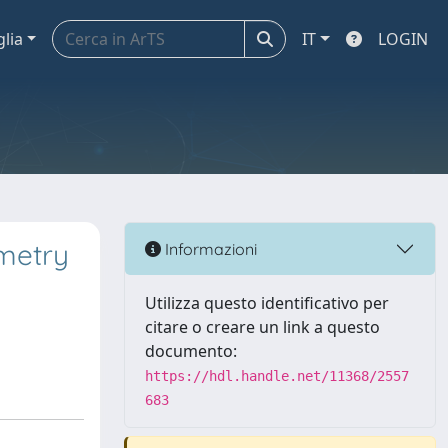
glia
IT
LOGIN
metry
Informazioni
Utilizza questo identificativo per
citare o creare un link a questo
documento:
https://hdl.handle.net/11368/2557
683