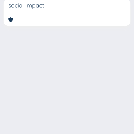
social impact
Copyright © 2026
Università degli Studi Trieste |
Dove
siamo
|
Privacy
Piazzale Europa,1 34127 Trieste, Italia -
Tel. +39 040.558.7111 - P.IVA 00211830328
- C.F. 80013890324 - P.E.C.: