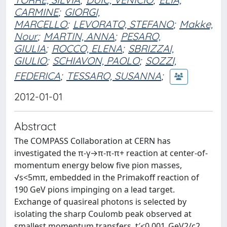
CARMINE
;
GIORGI,
MARCELLO
;
LEVORATO, STEFANO
;
Makke,
Nour
;
MARTIN, ANNA
;
PESARO,
GIULIA
;
ROCCO, ELENA
;
SBRIZZAI,
GIULIO
;
SCHIAVON, PAOLO
;
SOZZI,
FEDERICA
;
TESSARO, SUSANNA
;
2012-01-01
Abstract
The COMPASS Collaboration at CERN has
investigated the π-γ→π-π-π+ reaction at center-of-
momentum energy below five pion masses,
√s<5mπ, embedded in the Primakoff reaction of
190 GeV pions impinging on a lead target.
Exchange of quasireal photons is selected by
isolating the sharp Coulomb peak observed at
smallest momentum transfers, t′<0.001 GeV2/c2.