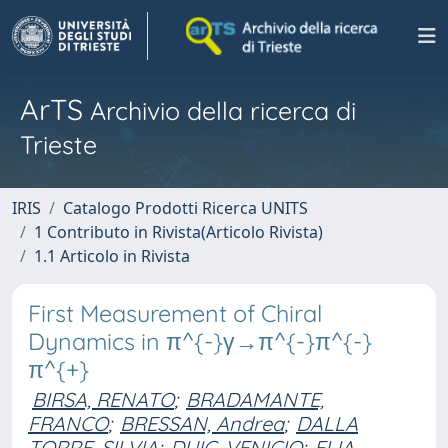
ArTS
Archivio della ricerca di
Trieste
IRIS
Catalogo Prodotti Ricerca UNITS
1 Contributo in Rivista(Articolo Rivista)
1.1 Articolo in Rivista
First Measurement of Chiral
Dynamics in π^{-}γ→π^{-}π^{-}
π^{+}
BIRSA, RENATO
;
BRADAMANTE,
FRANCO
;
BRESSAN, Andrea
;
DALLA
TORRE, SILVIA
;
DUIC, VENICIO
;
ELIA,