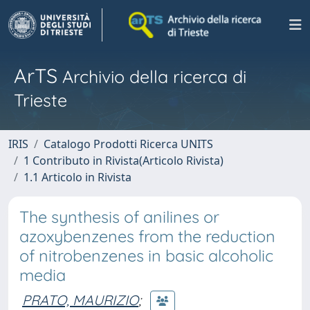
ArTS
Archivio della ricerca di
Trieste
IRIS
Catalogo Prodotti Ricerca UNITS
1 Contributo in Rivista(Articolo Rivista)
1.1 Articolo in Rivista
The synthesis of anilines or
azoxybenzenes from the reduction
of nitrobenzenes in basic alcoholic
media
PRATO, MAURIZIO
;