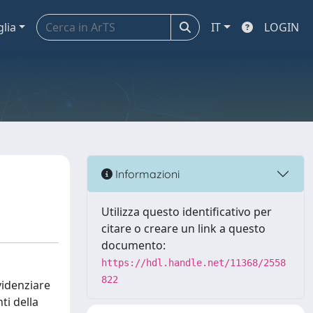
glia
IT
LOGIN
Informazioni
Utilizza questo identificativo per
citare o creare un link a questo
documento:
https://hdl.handle.net/11368/2558
822
evidenziare
ti della