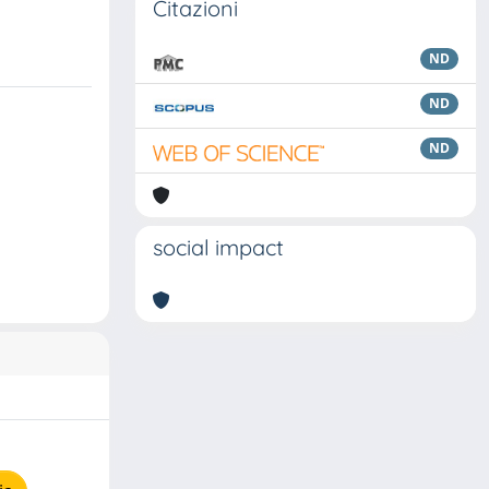
Citazioni
ND
ND
ND
social impact