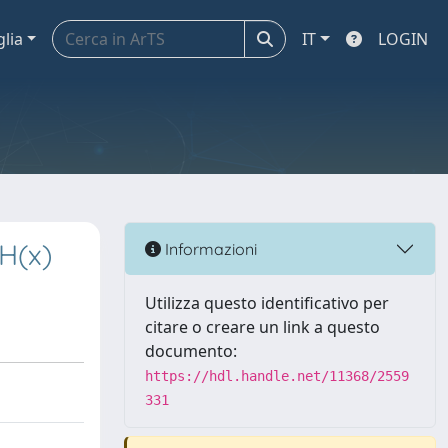
glia
IT
LOGIN
 H(x)
Informazioni
Utilizza questo identificativo per
citare o creare un link a questo
documento:
https://hdl.handle.net/11368/2559
331