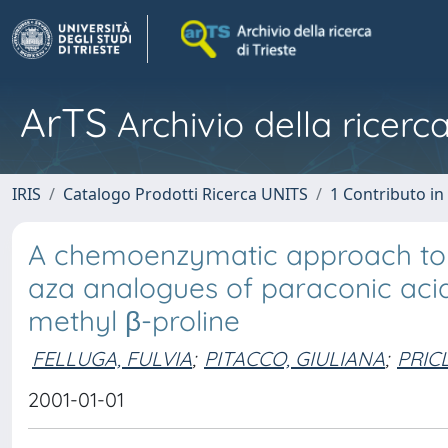
ArTS
Archivio della ricerca
IRIS
Catalogo Prodotti Ricerca UNITS
1 Contributo in 
A chemoenzymatic approach to t
aza analogues of paraconic aci
methyl β-proline
FELLUGA, FULVIA
;
PITACCO, GIULIANA
;
PRIC
2001-01-01