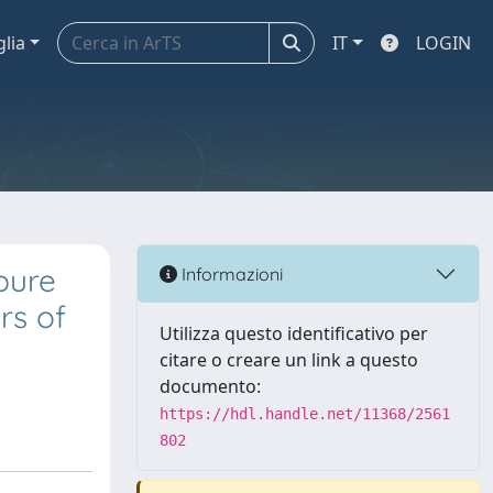
glia
IT
LOGIN
pure
Informazioni
rs of
Utilizza questo identificativo per
citare o creare un link a questo
documento:
https://hdl.handle.net/11368/2561
802