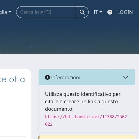
glia
IT
LOGIN
ce of a
Informazioni
Utilizza questo identificativo per
citare o creare un link a questo
documento:
https://hdl.handle.net/11368/2562
022