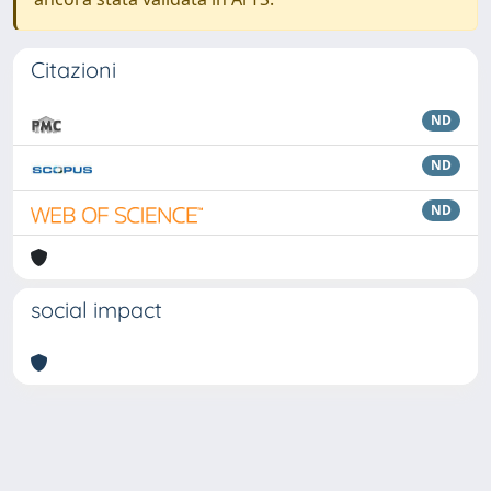
Citazioni
ND
ND
ND
social impact