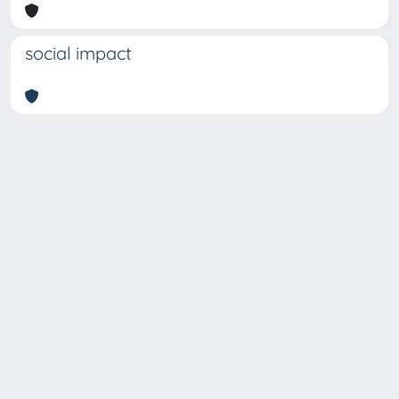
social impact
Copyright © 2026
Università degli Studi Trieste |
Dove
siamo
|
Privacy
Piazzale Europa,1 34127 Trieste, Italia -