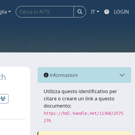
glia
IT
LOGIN
th
Informazioni
Utilizza questo identificativo per
citare o creare un link a questo
documento:
https://hdl.handle.net/11368/2575
276