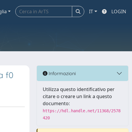
glia
IT
LOGIN
a f0
Informazioni
Utilizza questo identificativo per
citare o creare un link a questo
documento:
https://hdl.handle.net/11368/2578
420