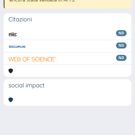
Citazioni
ND
ND
ND
social impact