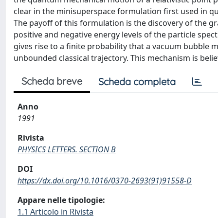
clear in the minisuperspace formulation first used i
The payoff of this formulation is the discovery of the gr
positive and negative energy levels of the particle spe
gives rise to a finite probability that a vacuum bubble m
unbounded classical trajectory. This mechanism is belie
Scheda breve
Scheda completa
Anno
1991
Rivista
PHYSICS LETTERS. SECTION B
DOI
https://dx.doi.org/10.1016/0370-2693(91)91558-D
Appare nelle tipologie:
1.1 Articolo in Rivista