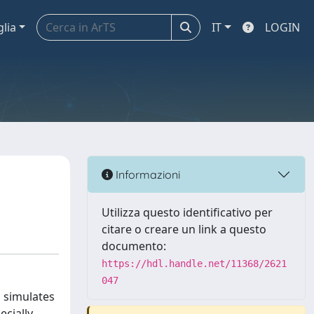
glia
IT
LOGIN
Informazioni
Utilizza questo identificativo per
citare o creare un link a questo
documento:
https://hdl.handle.net/11368/2621
047
 simulates
ecially