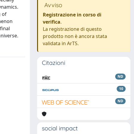
Avviso
ynamics.
 of
Registrazione in corso di
omenon
verifica
.
final
La registrazione di questo
universe.
prodotto non è ancora stata
validata in ArTS.
Citazioni
ND
10
ND
social impact