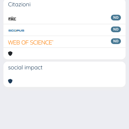
Citazioni
ND
ND
ND
social impact