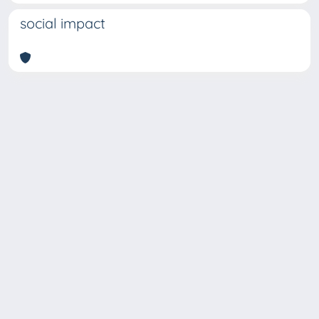
social impact
Copyright © 2026
Università degli Studi Trieste |
Dove
siamo
|
Privacy
Piazzale Europa,1 34127 Trieste, Italia -
Tel. +39 040.558.7111 - P.IVA 00211830328