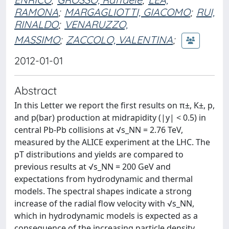
RAMONA
;
MARGAGLIOTTI, GIACOMO
;
RUI,
RINALDO
;
VENARUZZO,
MASSIMO
;
ZACCOLO, VALENTINA
;
2012-01-01
Abstract
In this Letter we report the first results on π±, K±, p,
and p(bar) production at midrapidity (|y| < 0.5) in
central Pb-Pb collisions at √s_NN = 2.76 TeV,
measured by the ALICE experiment at the LHC. The
pT distributions and yields are compared to
previous results at √s_NN = 200 GeV and
expectations from hydrodynamic and thermal
models. The spectral shapes indicate a strong
increase of the radial flow velocity with √s_NN,
which in hydrodynamic models is expected as a
consequence of the increasing particle density.