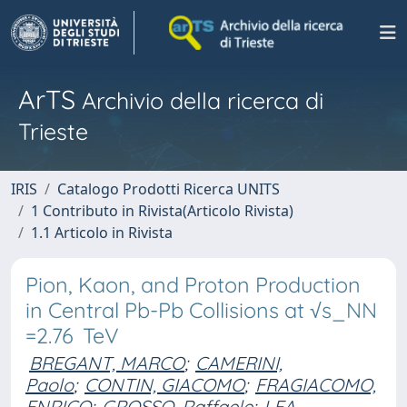
ArTS
Archivio della ricerca di
Trieste
IRIS
Catalogo Prodotti Ricerca UNITS
1 Contributo in Rivista(Articolo Rivista)
1.1 Articolo in Rivista
Pion, Kaon, and Proton Production
in Central Pb-Pb Collisions at √s_NN
=2.76 TeV
BREGANT, MARCO
;
CAMERINI,
Paolo
;
CONTIN, GIACOMO
;
FRAGIACOMO,
ENRICO
;
GROSSO, Raffaele
;
LEA,