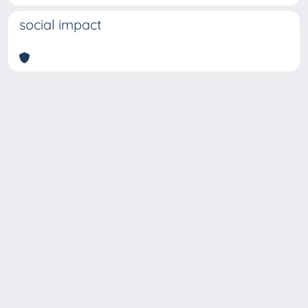
social impact
Copyright © 2026
Università degli Studi Trieste |
Dove
siamo
|
Privacy
Piazzale Europa,1 34127 Trieste, Italia -
Tel. +39 040.558.7111 - P.IVA 00211830328