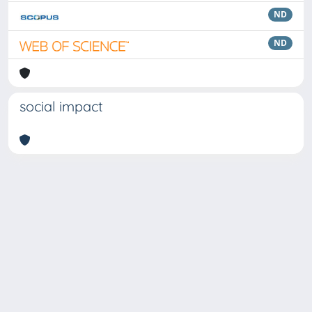
ND
ND
social impact