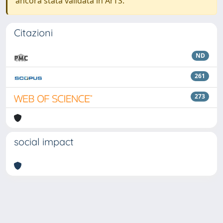
ancora stata validata in ArTS.
Citazioni
ND
261
273
social impact