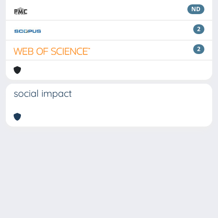
ND
2
2
social impact