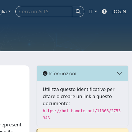
glia
IT
LOGIN
Informazioni
Utilizza questo identificativo per
citare o creare un link a questo
documento:
https://hdl.handle.net/11368/2753
346
 represent
en its