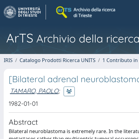
ArTS
Archivio della ricerca
IRIS
Catalogo Prodotti Ricerca UNITS
1 Contributo in 
[Bilateral adrenal neuroblastoma 
TAMARO, PAOLO
;
1982-01-01
Abstract
Bilateral neuroblastoma is extremely rare. In the liter
metastases rather than multicentric tumoral occurrence.