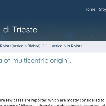
Home
Sfo
 di Trieste
Rivista(Articolo Rivista)
1.1 Articolo in Rivista
of multicentric origin].
ature few cases are reported which are mostly considered to
 A case of bilateral adrenal neuroblastoma is reported; giv