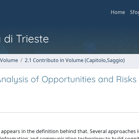
Home
Sfo
 di Trieste
n Volume
2.1 Contributo in Volume (Capitolo,Saggio)
Analysis of Opportunities and Risks
ty appears in the definition behind that. Several approaches 
information and communication technology to build cognit