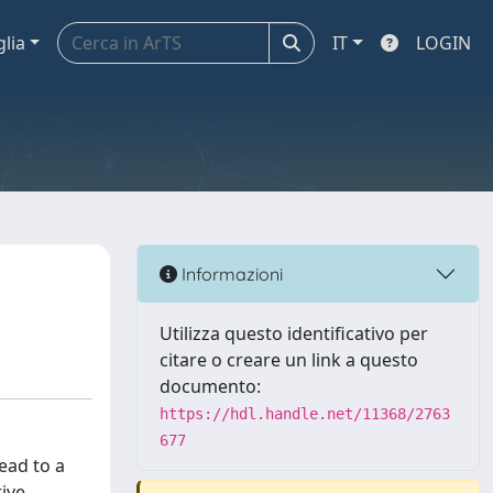
glia
IT
LOGIN
Informazioni
Utilizza questo identificativo per
citare o creare un link a questo
documento:
https://hdl.handle.net/11368/2763
677
lead to a
ive