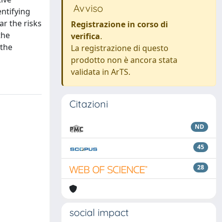
Avviso
entifying
ar the risks
Registrazione in corso di
the
verifica
.
 the
La registrazione di questo
prodotto non è ancora stata
validata in ArTS.
Citazioni
ND
45
28
social impact