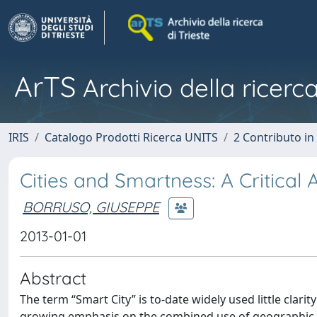
ArTS
Archivio della ricerca
IRIS
Catalogo Prodotti Ricerca UNITS
2 Contributo i
Cities and Smartness: A Critical 
BORRUSO, GIUSEPPE
2013-01-01
Abstract
The term “Smart City” is to-date widely used little clari
growing emphasis on the combined use of geographic 