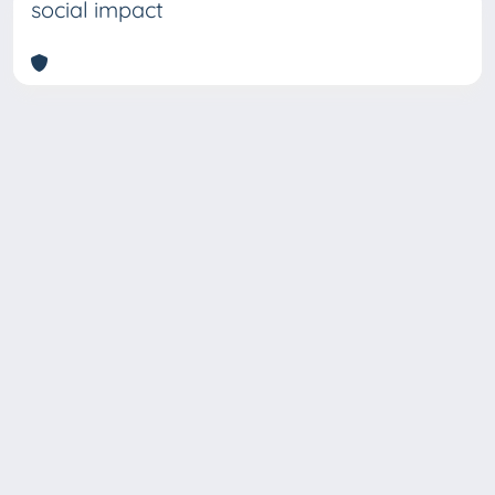
social impact
Copyright © 2026
Università degli Studi Trieste |
Dove
siamo
|
Privacy
Piazzale Europa,1 34127 Trieste, Italia -
Tel. +39 040.558.7111 - P.IVA 00211830328
- C.F. 80013890324 - P.E.C.: