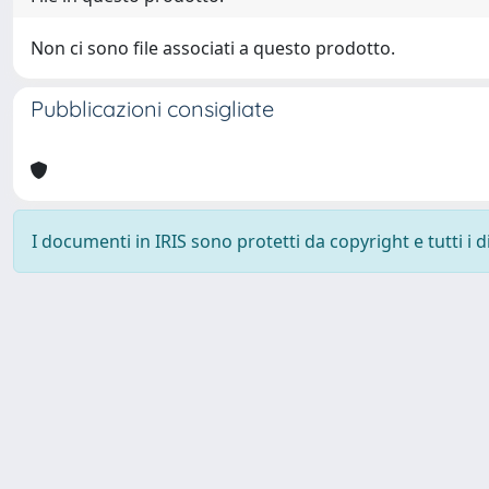
Non ci sono file associati a questo prodotto.
Pubblicazioni consigliate
I documenti in IRIS sono protetti da copyright e tutti i di
Università degli Studi Trieste |
Dove siamo
|
Privacy
Piazzale Europa,1 34127 Trieste, Italia - Tel. +39 040.558.7111 - 