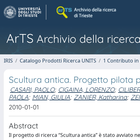
ArTS
Archivio della ricerca
IRIS
Catalogo Prodotti Ricerca UNITS
1 Contributo in 
Scultura antica. Progetto pilota
CASARI, PAOLO
;
CIGAINA, LORENZO
;
CILIBE
PAOLA
;
MIAN, GIULIA
;
ZANIER, Katharina
;
ZE
2010-01-01
Abstract
Il progetto di ricerca “Scultura antica” è stato avviato n