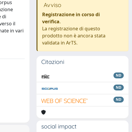
Corpus
Avviso
azione
Registrazione in corso di
 di
verifica
.
verso il
La registrazione di questo
ate in vari
prodotto non è ancora stata
validata in ArTS.
Citazioni
ND
ND
ND
social impact