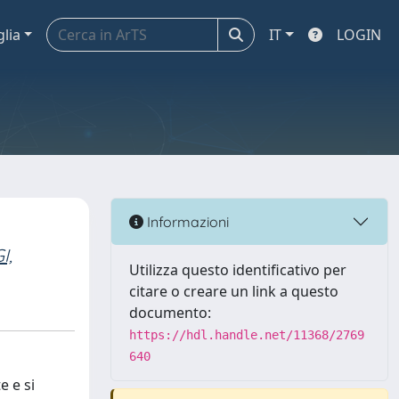
glia
IT
LOGIN
Informazioni
I,
Utilizza questo identificativo per
citare o creare un link a questo
documento:
https://hdl.handle.net/11368/2769
640
e e si