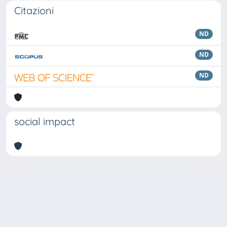
Citazioni
ND
ND
ND
social impact