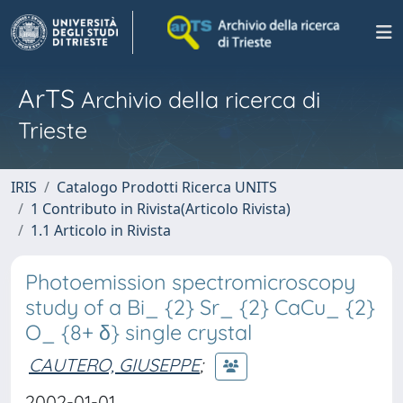
ArTS
Archivio della ricerca di
Trieste
IRIS
Catalogo Prodotti Ricerca UNITS
1 Contributo in Rivista(Articolo Rivista)
1.1 Articolo in Rivista
Photoemission spectromicroscopy
study of a Bi_ {2} Sr_ {2} CaCu_ {2}
O_ {8+ δ} single crystal
CAUTERO, GIUSEPPE
;
2002-01-01