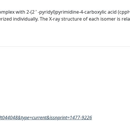
omplex with 2-(2 ’ -pyridyl)pyrimidine-4-carboxylic acid (cppH
ed individually. The X-ray structure of each isomer is relat
id=dt044048&type=current&issnprint=1477-9226