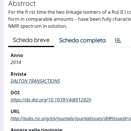
Abstract
For the ﬁ rst time the two linkage isomers of a Ru( II ) c
form in comparable amounts – have been fully characteriz
NMR spectrum in solution.
Scheda breve
Scheda completa
Anno
2014
Rivista
DALTON TRANSACTIONS
DOI
https://dx.doi.org/10.1039/c4dt01282h
URL
http://pubs.rsc.org/en/journals/journalissues/dt#!issue
Appare nelle tipologie: