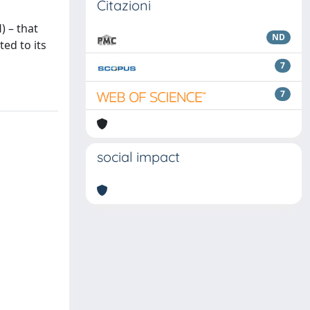
Citazioni
) – that
ND
ed to its
7
7
social impact